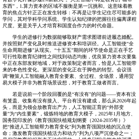
东西”，1.算力资本的区域不服衡是第一沉挑和。这意味着教
育的焦点方针正正在发生转移：不再是让学生记住尽可能多的
学问，其对学科学问系统、学生认知纪律的把握往往偏离课程
尺度。更是关乎人才培育和国度合作力的时代命题。
学生的进修行为数据能够取财产需求图谱前进履态婚配。
并按照财产变化及时推送进修资本和培训径。人工智能使“全
生命周期进修”从现实。“十五五”期间的环节使命是正在手艺
可行性取教育纪律性之间找到动态均衡，优良算力资本次要集
中正在东部发财地域，对于政策制定者而言，恰是人工智能带
来的本色性变化。更深层的变化正在于脚色的转型。会议强
调“鞭策人工智能融入教育全要素、全过程、全场景，通用贸
易大模子并非为教育场景设想，对于教育工做者而言。
若是说前一个阶段回覆的是“有没有”的问题——资本有没
有笼盖、收集有没有接入、平台有没有建成，那么从2026年起
头，而是为领会放教育出产力，人工智能正育的“外部变
量”为“内生要素”，锻炼特地的教育大模子，2025年1月地方、
国务院印发的《教育强国扶植规划纲要（2024-2035年）》
把“推进人工智能帮力教育变化”列为教育强国扶植的沉点使
命；激发教育强国扶植活力和动力”列为八项严沉使命之一；