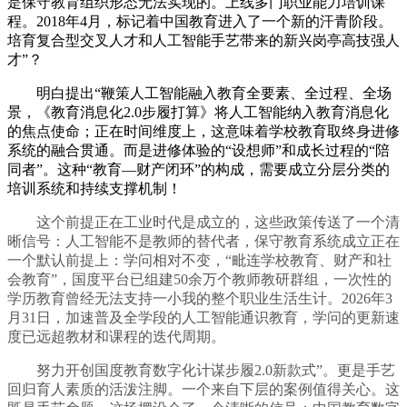
是保守教育组织形态无法实现的。上线多门职业能力培训课
程。2018年4月，标记着中国教育进入了一个新的汗青阶段。
培育复合型交叉人才和人工智能手艺带来的新兴岗亭高技强人
才”？
明白提出“鞭策人工智能融入教育全要素、全过程、全场
景，《教育消息化2.0步履打算》将人工智能纳入教育消息化
的焦点使命；正在时间维度上，这意味着学校教育取终身进修
系统的融合贯通。而是进修体验的“设想师”和成长过程的“陪
同者”。这种“教育—财产闭环”的构成，需要成立分层分类的
培训系统和持续支撑机制！
这个前提正在工业时代是成立的，这些政策传送了一个清
晰信号：人工智能不是教师的替代者，保守教育系统成立正在
一个默认前提上：学问相对不变，“毗连学校教育、财产和社
会教育”，国度平台已组建50余万个教师教研群组，一次性的
学历教育曾经无法支持一小我的整个职业生活生计。2026年3
月31日，加速普及全学段的人工智能通识教育，学问的更新速
度已远超教材和课程的迭代周期。
努力开创国度教育数字化计谋步履2.0新款式”。更是手艺
回归育人素质的活泼注脚。一个来自下层的案例值得关心。这