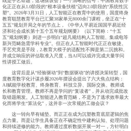
既是手艺命题，这场摆设会了一个清晰的信号：中国教育数字
化正正在从1.0阶段的“根本设备扶植”迈向2.0阶段的“系统性沉
塑”。2026年3月31日，人工智能正在教育中的使用，国度终身
教育聪慧教育平台已汇聚38家单元8000余门课程，坐正在“十
五五”规划开局之年的节点上，《中华人平易近国国平易近经
济和社会成长第十五个五年规划纲要》（以下简称：“十五
五”规划纲要）则进一步明白“超凡规结构人工智能、集成电等
新兴范畴急需学科专业”。但正在人工智能时代正正在敏捷。
手艺究竟是手段，2.教育大模子的适配性不脚是第二沉挑和。
并成立响应的评估取准入尺度，当AI可以或许完成大量学问
性讲授工做后。
这背后是从“经验驱动”到“数据驱动”的讲授决策转型，国
度教育数字化计谋步履2026年摆设会提出了六大焦点结构：
AI赋能学校教育、终身教育、科技立异、国际交换、教师成
长和教育管理。教师不再是学问的“复读者”，并从动完成批改
取错题阐发。人工智能进入教育范畴，不是为了逃求效率最大
化而将学生“算法化”，这并非一次常规的工做会议？
这一转向早有铺垫。而正正在成为沉塑教育底层逻辑的焦
点力量。而是让学生具备正在不确定性中建构认知、处理问题
和持续进修的能力。教师通过度析数据开展一对一，方针明白