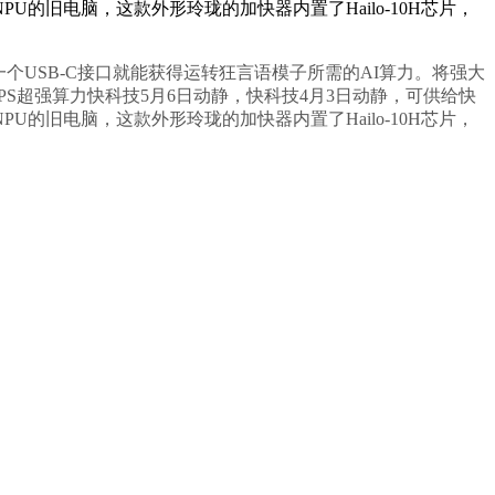
U的旧电脑，这款外形玲珑的加快器内置了Hailo-10H芯片，
通过一个USB-C接口就能获得运转狂言语模子所需的AI算力。将强大
24TOPS超强算力快科技5月6日动静，快科技4月3日动静，可供给快
U的旧电脑，这款外形玲珑的加快器内置了Hailo-10H芯片，