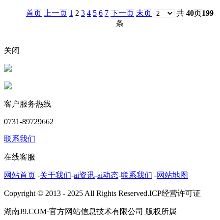
首页
上一页
1
2
3
4
5
6
7
下一页
末页
共
40
页
199
条
关闭
客户服务热线
0731-89729662
联系我们
在线客服
网站首页
-
关于我们
-
ai资讯
-
ai动态
-
联系我们
-
网站地图
Copyright © 2013 - 2025 All Rights Reserved.ICP经营许可证
湖南J9.COM·官方网站信息技术有限公司 版权所属