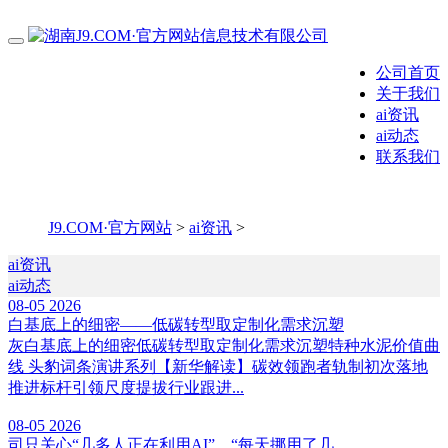
公司首页
关于我们
ai资讯
ai动态
联系我们
J9.COM·官方网站
>
ai资讯
>
ai资讯
ai动态
08-05
2026
白基底上的细密——低碳转型取定制化需求沉塑
灰白基底上的细密低碳转型取定制化需求沉塑特种水泥价值曲
线 头豹词条演讲系列【新华解读】碳效领跑者轨制初次落地
推进标杆引领尺度提拔行业跟进...
08-05
2026
司只关心“几多人正在利用AI”、“每天挪用了几