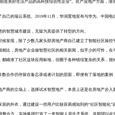
界创造美好生活产品的高科技综合性企业”。在产业地产方面，潼
自己的瑞云系统。2019年11月，华润置地宣布与华为、中国电
的智慧城市建设，无疑为其提供了转型的方向。
候发现，除了少数几家头部房地产商自己建立了智能社区操控平
相比，房地产企业做智慧社区的相关新闻，似乎少的可怜，在与
瞄准了社区这块应用标地，但囿于各种错综复杂的关系，很难
数合作仍停留在备忘录或者计划的层面，即便有了落地的案例，
产商的立场上，选择试水智慧地产，本质上还是在房地产步入新
的外衣，通过建设一些用户比较容易感知到的“社区智能化”
整合方，实地集团打造了一套智能人居生态系统。并期望以此