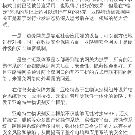
模式目前已经被普遍采用，也取得了很好的效果，但是在“端-
云”体系的基础上还可以进行有益的补充。亚略特边缘数据网
关正是基于对行业发展态势深入思考后在这一领域的努力尝
试。
一是，边缘网关是靠近社会应用端的设备，可以很方便地
进行对接，同时在数据安全保障方面，亚略特安全网关里是硬
件级的安全加密机制。
二是整个汇聚体系是以部署到端的网关为抓手，所有的汇
聚体系的平台都隐藏到网关后面，安全性、隐蔽性会更好。并
且亚略特网关通过两个双网口的互不干扰的方式串联不同的网
络，来避免网络向外暴露的问题。
在信息安全保障方面，亚略特基于生物识别模组外设并结
合系统登录，应用授权、云桌面管理等软件一体化的策略，开
发了亚略特生物识别安全框架。
亚略特生物识别安全框架不仅能够无缝对接WBF，还支
持统信、麒麟等众多国产化操作系统，实现跨平台、跨操作系
统、跨应用系统的诸多限制，弥补传统口令认证的方式存在的
安全风险和缺陷，从而提高了整个电脑和应用系统的安全性，