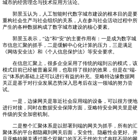
城市的经营理念与技术应用方法论。
郭景玉认为，人工智能时代数字城市建设的根本目的是要
重构社会生产与社会组织的关系，人在参与社会活动过程中所
产生的各种数据构成了数字城市建设的核心要素。
郭景玉表示，“边”和“安”的主要作用有：一是成为数字城
市信息汇聚的抓手，二是缓解中心化计算的压力，三是满足
《网络安全法》和《个人信息保护法》等安全要求。
在信息汇聚上，很多企业采用了传统的端到云的模式，该
模式目前已经被普遍采用，也取得了很好的效果，但是在“端-
云”体系的基础上还可以进行有益的补充。亚略特边缘数据网
关正是基于对行业发展态势深入思考后在这一领域的努力尝
试。
一是，边缘网关是靠近社会应用端的设备，可以很方便地
进行对接，同时在数据安全保障方面，亚略特安全网关里是硬
件级的安全加密机制。
二是整个汇聚体系是以部署到端的网关为抓手，所有的汇
聚体系的平台都隐藏到网关后面，安全性、隐蔽性会更好。并
且亚略特网关通过两个双网口的互不干扰的方式串联不同的网