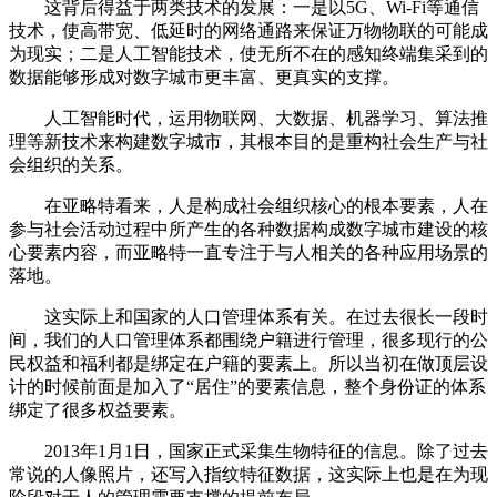
这背后得益于两类技术的发展：一是以5G、Wi-Fi等通信
技术，使高带宽、低延时的网络通路来保证万物物联的可能成
为现实；二是人工智能技术，使无所不在的感知终端集采到的
数据能够形成对数字城市更丰富、更真实的支撑。
人工智能时代，运用物联网、大数据、机器学习、算法推
理等新技术来构建数字城市，其根本目的是重构社会生产与社
会组织的关系。
在亚略特看来，人是构成社会组织核心的根本要素，人在
参与社会活动过程中所产生的各种数据构成数字城市建设的核
心要素内容，而亚略特一直专注于与人相关的各种应用场景的
落地。
这实际上和国家的人口管理体系有关。在过去很长一段时
间，我们的人口管理体系都围绕户籍进行管理，很多现行的公
民权益和福利都是绑定在户籍的要素上。所以当初在做顶层设
计的时候前面是加入了“居住”的要素信息，整个身份证的体系
绑定了很多权益要素。
2013年1月1日，国家正式采集生物特征的信息。除了过去
常说的人像照片，还写入指纹特征数据，这实际上也是在为现