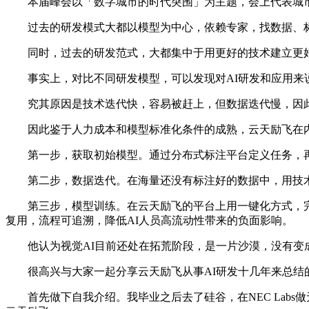
本届峰会以「数字城市的时代突围」为主题，会上代表城市A
过去的研发模式大都以模型为中心，依赖专家，找数据、标注
同时，过去的研发范式，大都集中于用更好的技术建立更好
事实上，对比不同研发模型，可以发现对AI研发和应用来
究其原因是技术迭代快，容易被赶上，但数据迭代慢，因此
因此鉴于人力成本和模型标准化条件的成熟，云天励飞在内
第一步，获取初始模型。通过分布式标注平台定义任务，再
第二步，数据迭代。在海量还没有标注好的数据中，用技术
第三步，模型训练。在云天励飞的平台上用一键化方式，完
复用，流程可追溯，降低AI人员高流动性带来的负面影响。
他认为视觉AI目前还处在拓荒阶段，是一片沙漠，没有变成
很高兴与大家一起分享云天励飞从事AI研发十几年来总结的
首先做下自我介绍。我毕业之后去了硅谷，在NEC Labs做无