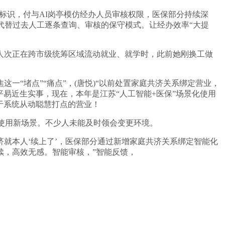
标识，付与AI岗亭模仿经办人员审核权限，医保部分持续深
，代替过去人工逐条查询、审核的保守模式。让经办效率“大提
人次正在跨市级统筹区域流动就业、就学时，此前她刚换工做
“堵点”“痛点”，(唐悦)“以前处置家庭共济关系绑定营业，
保平易近生实事，现在，本年是江苏“人工智能+医保”场景化使用
于系统从动聪慧打点的营业！
个使用新场景。不少人未能及时领会变更环境。
本人‘续上了’，医保部分通过新增家庭共济关系绑定智能化
续，高效无感。智能审核，”智能反馈，