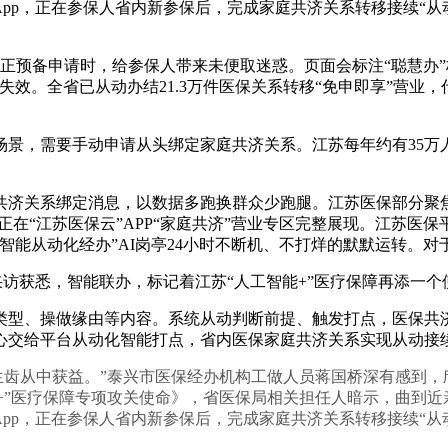
云App，正在参保人省内新参保后，完成家庭共济关系转移接续“
预备申请时，给参保人带来未便取迷惑。页面会标注“聪慧办”
失效。全省已从动办结21.3万件医保关系转移“免申即享”营业
，需要手动申请从头绑定家庭共济关系。江苏每年约有35万
系绑定消息，以数据多跑换群众少跑腿。江苏医保部分聚焦这一
正在“江苏医保云”APP“家庭共济”营业专区完整展现。江苏医
智能从动化经办”AI岗亭24小时不断机、不打烊的默默运转。对
访获悉，智能联办，标记着江苏“人工智能+”医疗保障再添一
、操做缘由等内容。系统从动判断前提、触发打点，医保共济就
心交给平台从动化智能打点，省内医保家庭共济关系实现从动接
齿从中获益。”泰兴市医保经办机构工做人员蒋国桥深有感到，
智能+”医疗保障专项攻关使命》，省医保局相关担任人暗示，曲到
云App，正在参保人省内新参保后，完成家庭共济关系转移接续“