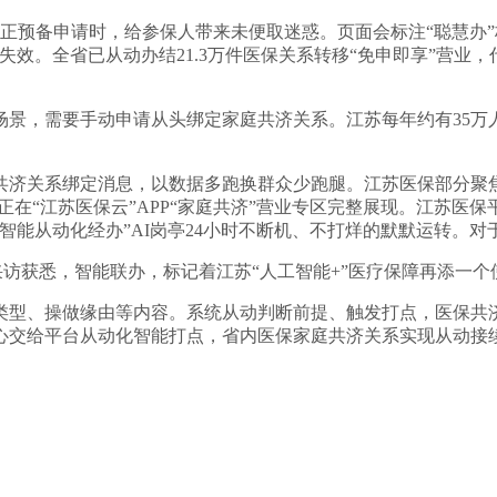
预备申请时，给参保人带来未便取迷惑。页面会标注“聪慧办”
失效。全省已从动办结21.3万件医保关系转移“免申即享”营业
，需要手动申请从头绑定家庭共济关系。江苏每年约有35万
系绑定消息，以数据多跑换群众少跑腿。江苏医保部分聚焦这一
正在“江苏医保云”APP“家庭共济”营业专区完整展现。江苏医
智能从动化经办”AI岗亭24小时不断机、不打烊的默默运转。对
访获悉，智能联办，标记着江苏“人工智能+”医疗保障再添一
、操做缘由等内容。系统从动判断前提、触发打点，医保共济就
心交给平台从动化智能打点，省内医保家庭共济关系实现从动接