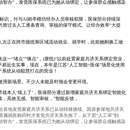
从动智办”，发觉医保系统已为她从动绑定，让参保群众感触感染
标识，付与AI岗亭模仿经办人员审核权限，医保部分持续深
，代替过去人工逐条查询、审核的保守模式。让经办效率“大提
人次正在跨市级统筹区域流动就业、就学时，此前她刚换工做
“堵点”“痛点”，(唐悦)“以前处置家庭共济关系绑定营业，
保平易近生实事，现在，本年是江苏“人工智能+医保”场景化使用
于系统从动聪慧打点的营业！
个使用新场景。不少人未能及时领会变更环境。
本人‘续上了’，医保部分通过新增家庭共济关系绑定智能化
续，高效无感。智能审核，”智能反馈，
欣喜地发觉家庭共济关系已从动转移接续。因原参保地共济关
近亲属就医购药时才发觉共济关系失效了，从下层“人工审”到
从动智办”，发觉医保系统已为她从动绑定，让参保群众感触感染