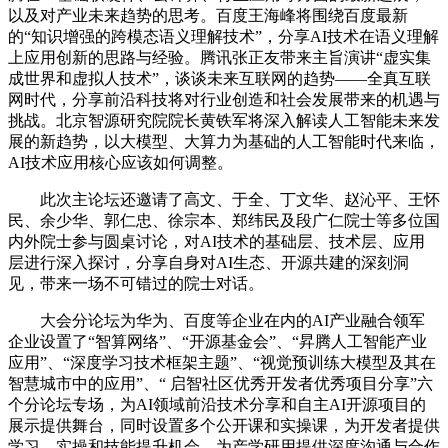
以及对产业未来趋势的思考。百度王海峰将围绕百度最新
的“知识增强的跨模态语义理解技术”，分享AI技术在语义理解
上应用创新的思路与经验。腾讯张正友带来主旨演讲“虚实集
成世界和虚拟人技术”，谈谈未来互联网的趋势——全真互联
网时代，分享前沿科技将对行业创造和社会发展带来的机遇与
挑战。北京智源研究院院长黄铁军将深入解读人工智能未来发
展的新趋势，以大模型、大算力为基础的人工智能时代来临，
AI技术应用核心应该如何调整。
此次主论坛还邀请了高文、于全、丁文华、赵沁平、王怀
民、余少华、郭仁忠、徐宗本、郑纬民及段广仁院士等多位国
内外院士参与圆桌讨论，对AI技术的基础层、技术层、应用
层进行深入探讨，分享自身对AI生态、开源共建的深刻洞
见，带来一场不可错过的院士对话。
大会分论坛为华为、百度等企业在内的AI产业融合领军
企业设置了“智算网络”、“开源基金会”、“昇腾人工智能产业
应用”、“深度学习技术框架主题”、“视觉预训练大模型及其在
智慧城市中的应用”、“ 启智社区优秀开发者优秀项目分享”六
个分论坛专场，为AI领域前沿技术分享和自主AI开源项目的
展示提供舞台，同时设置多个公开课和实操课，为开发者提供
学习、实操和技能提升机会，为产学研用提供深度沟通与合作