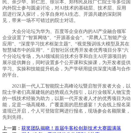
民、余少华、郭仁忠、徐宗本、郑纬民及段广仁院士等多位国
内外院士参与圆桌讨论，对AI技术的基础层、技术层、应用
层进行深入探讨，分享自身对AI生态、开源共建的深刻洞
见，带来一场不可错过的院士对话。
大会分论坛为华为、百度等企业在内的AI产业融合领军
企业设置了“智算网络”、“开源基金会”、“昇腾人工智能产业
应用”、“深度学习技术框架主题”、“视觉预训练大模型及其在
智慧城市中的应用”、“ 启智社区优秀开发者优秀项目分享”六
个分论坛专场，为AI领域前沿技术分享和自主AI开源项目的
展示提供舞台，同时设置多个公开课和实操课，为开发者提供
学习、实操和技能提升机会，为产学研用提供深度沟通与合作
的平台。
2021新一代人工智能院士高峰论坛暨启智开发者大会，以
院士学者们高屋建瓴的趋势观点为指引，以行业领军人物宝贵
的一线技术经验为助力，以新一代开发者人才的优秀项目为动
能，定是一场高规格、广覆盖面的思想盛宴！大会线上报名渠
道现已开启，个人可登陆官网进行报名，现场参会名额限量，
先到先得。
上一篇：
获奖团队揭晓！首届牛客松创新技术大赛圆满落