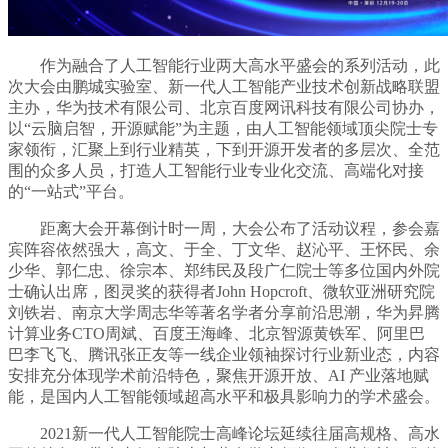
作为融合了人工智能行业两大高水平盛会的系列活动，此
次大会由鹏城实验室、新一代人工智能产业技术创新战略联盟
主办，华为技术有限公司、北京百度网讯科技有限公司协办，
以“云脑启智，开源赋能”为主题，由人工智能领域顶尖院士专
家领衔，汇聚上到行业精英，下到开源开发者的多层次、全范
围的众多人员，打造人工智能行业专业化交流、高端化对接
的“一站式”平台。
距离大会开幕倒计时一周，大会公布了活动议程，参会嘉
宾阵容依然强大，高文、于全、丁文华、赵沁平、王怀民、余
少华、郭仁忠、徐宗本、郑纬民及段广仁院士等多位国内外院
士确认出席，图灵奖的获得者John Hopcroft、微软亚洲研究院
刘铁岩、南京大学周志华等著名学者分享前沿思潮，华为昇腾
计算业务CTO周斌、百度王海峰、北京智源黄铁军、阿里巴
巴李飞飞、腾讯张正友等一线企业领袖探讨行业新业态，内容
安排充分体现学术前沿特色，聚焦开源开放、AI 产业落地赋
能，是国内人工智能领域超高水平和极具影响力的学术盛会。
2021新一代人工智能院士高峰论坛延续往届高规格、高水