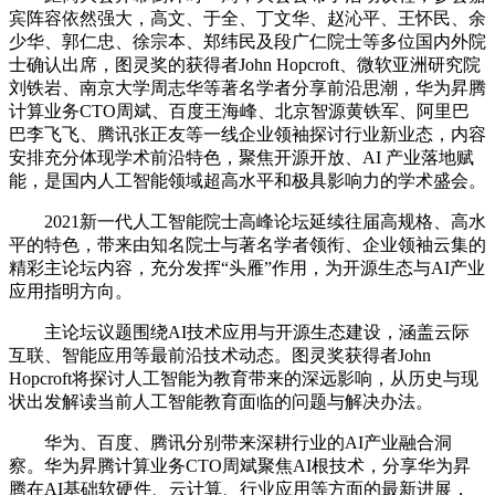
宾阵容依然强大，高文、于全、丁文华、赵沁平、王怀民、余
少华、郭仁忠、徐宗本、郑纬民及段广仁院士等多位国内外院
士确认出席，图灵奖的获得者John Hopcroft、微软亚洲研究院
刘铁岩、南京大学周志华等著名学者分享前沿思潮，华为昇腾
计算业务CTO周斌、百度王海峰、北京智源黄铁军、阿里巴
巴李飞飞、腾讯张正友等一线企业领袖探讨行业新业态，内容
安排充分体现学术前沿特色，聚焦开源开放、AI 产业落地赋
能，是国内人工智能领域超高水平和极具影响力的学术盛会。
2021新一代人工智能院士高峰论坛延续往届高规格、高水
平的特色，带来由知名院士与著名学者领衔、企业领袖云集的
精彩主论坛内容，充分发挥“头雁”作用，为开源生态与AI产业
应用指明方向。
主论坛议题围绕AI技术应用与开源生态建设，涵盖云际
互联、智能应用等最前沿技术动态。图灵奖获得者John
Hopcroft将探讨人工智能为教育带来的深远影响，从历史与现
状出发解读当前人工智能教育面临的问题与解决办法。
华为、百度、腾讯分别带来深耕行业的AI产业融合洞
察。华为昇腾计算业务CTO周斌聚焦AI根技术，分享华为昇
腾在AI基础软硬件、云计算、行业应用等方面的最新进展，