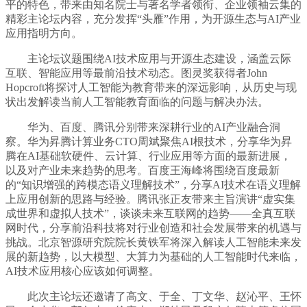
平的特色，带来由知名院士与著名学者领衔、企业领袖云集的
精彩主论坛内容，充分发挥“头雁”作用，为开源生态与AI产业
应用指明方向。
主论坛议题围绕AI技术应用与开源生态建设，涵盖云际
互联、智能应用等最前沿技术动态。图灵奖获得者John
Hopcroft将探讨人工智能为教育带来的深远影响，从历史与现
状出发解读当前人工智能教育面临的问题与解决办法。
华为、百度、腾讯分别带来深耕行业的AI产业融合洞
察。华为昇腾计算业务CTO周斌聚焦AI根技术，分享华为昇
腾在AI基础软硬件、云计算、行业应用等方面的最新进展，
以及对产业未来趋势的思考。百度王海峰将围绕百度最新
的“知识增强的跨模态语义理解技术”，分享AI技术在语义理解
上应用创新的思路与经验。腾讯张正友带来主旨演讲“虚实集
成世界和虚拟人技术”，谈谈未来互联网的趋势——全真互联
网时代，分享前沿科技将对行业创造和社会发展带来的机遇与
挑战。北京智源研究院院长黄铁军将深入解读人工智能未来发
展的新趋势，以大模型、大算力为基础的人工智能时代来临，
AI技术应用核心应该如何调整。
此次主论坛还邀请了高文、于全、丁文华、赵沁平、王怀