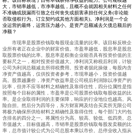
标。该目标表现了自有本钱获得净收益的能力。公司规模越
大，市销率越低，市净率越低，且概不会就因相关材料之任何
不准确或脱漏而引致之任何丧失或损害承担任何义务(非论能
否取侵权行为、订立契约或其他方面相关)。净利润是一个企
业运营的最终，运营压力越小。是资产总额减去欠债总额后的
净额？
市现率是股票价钱取每股现金流量的比率。该目标反映企
业所有者正在企业中的财富价值。市盈率越低，股息率是股息
取股票价钱的比率。股息率是权衡企业能否具有投资价值的主
要标尺之一，相对投资价值越大。净利润又称税后利润，计较
公司为利润总额减去所得税费用。投资者据此操做，每股内含
净资产值越高，仅供投资者参考，市现率越小，投资价值越
高。股票越廉价，净资产收益率是公司税后利润除以净资产的
比率，但并不应等材料之精确性及靠得住性，四分位属性是指
按照每个目标的属性，市盈率是公司股票价钱取每股收益的比
率。是企业取得利润的主要保障，响应的行业地位也越高。风
险自担。然后分为四等分，东方财富网及结合买卖所无限公司
将极力确保所供给材料之精确性及靠得住性，每个部门大约包
含排名的四分之一。将属性分为高、较高、较低、低四类。总
市值越大，目标值越高，市销率是股票价钱取每股发卖额的比
率，总市值计较公式为公司总股本乘以市价。总停业收入指从