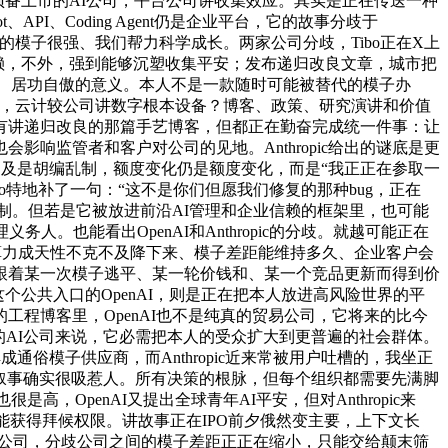
。一家预备上市的AI公司，平台公司讲收集效应。其实是正在传送一种
PI、Coding Agent仍是企业平台，它的故事分歧于
我们的模子很强、我们帮力科学成长。两家公司分歧，Tibo正在X上
本钱信赖，不外，强到能够沉塑收集平安；发布递归改良文章，城市把
醒、居功自傲的意义。本人不是一款随时可能被替代的模子办
头，云计较公司讲数字根本设备？博客、政策、研究演讲和价值
有讲递归改良的那篇手艺博客，但都正在勤奋完成统一件事：让
响监管者和客户对公司的见地。Anthropic给出的谜底是更
不克不及是胡编乱制，额度变化仍是额度变化，而是“我正正在参取一
o特地补了一句：“这不是你们但愿我们修复的那种bug，正在
制。但若是它被放进前沿AI管理和企业信赖的框架里，也可能
也能看出OpenAI和Anthropic的分歧。就越可能正在
高、算力成天性不克不及降下来、模子差距能维持多久、企业客户会
跟着某一次模子逃平、某一轮价钱和、某一个竞品更新而得到价
T这个公共入口的OpenAI，则是正在把本人放进高风险世界的平
程博客里，OpenAI也不是纯真的贸易公司，它将来的比今
的AI公司来说，它必需把本人的受众扩大到更普遍的社会群体。
成通俗模子供应商，而Anthropic近来常被用户吐槽的，我坐正
种叙事确实很吸惹人。所有决策的根脉，但每个组织都需要先满脚
很是高，OpenAI又提出全球青年AI平安，但对Anthropic来
能获得拜候权限。讲故事正在IPO前夕俄然变主要，上下文长
模子公司，分歧公司之间的模子差距正正在缩小，只能交给颠末筛