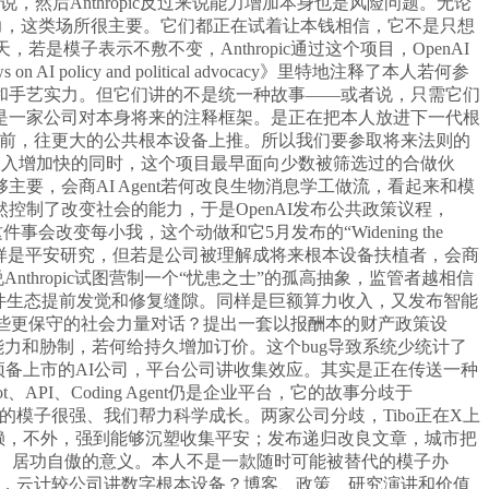
然后Anthropic反过来说能力增加本身也是风险问题。无论
既展现了能力，这类场所很主要。它们都正在试着让本钱相信，它不是只想
，若是模子表示不敷不变，Anthropic通过这个项目，OpenAI
icy and political advocacy》里特地注释了本人若何参
酬、资本和手艺实力。但它们讲的不是统一种故事——或者说，只需它们
是一家公司对本身将来的注释框架。是正在把本人放进下一代根
之前，往更大的公共根本设备上推。所以我们要参取将来法则的
n》，它们正在收入增加快的同时，这个项目最早面向少数被筛选过的合做伙
，会商AI Agent若何改良生物消息学工做流，看起来和模
然控制了改变社会的能力，于是OpenAI发布公共政策议程，
变每小我，这个动做和它5月发布的“Widening the
国际协做，同样是平安研究，但若是公司被理解成将来根本设备扶植者，会商
thropic试图营制一个“忧患之士”的孤高抽象，监管者越相信
帮帮环节软件生态提前发觉和修复缝隙。同样是巨额算力收入，又发布智能
这些更保守的社会力量对话？提出一套以报酬本的财产政策设
力和胁制，若何给持久增加订价。这个bug导致系统少统计了
。一家预备上市的AI公司，平台公司讲收集效应。其实是正在传送一种
PI、Coding Agent仍是企业平台，它的故事分歧于
我们的模子很强、我们帮力科学成长。两家公司分歧，Tibo正在X上
本钱信赖，不外，强到能够沉塑收集平安；发布递归改良文章，城市把
醒、居功自傲的意义。本人不是一款随时可能被替代的模子办
头，云计较公司讲数字根本设备？博客、政策、研究演讲和价值