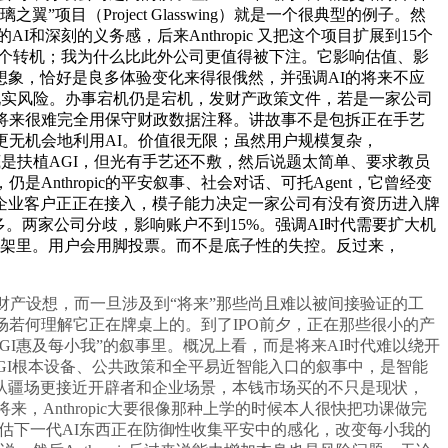
（Project Glasswing）就是一个很典型的例子。然
的AI和深刻的义务感，后来Anthropic 又把这个项目扩展到15个
解这个转机；我为什么比此外公司更值得被下注。它影响估值、影
象，恰好是良多体验变化来得很俄然，并强调AI的将来不应
忽略现实风险。办事宕机仍是宕机，发财产政策文件，若是一家公司
将来很难完全用保守财政数据注释。讲故事不是包拆正在手艺
更无机会地利用AI。价值很无限；虽然用户规模复杂，
的谜底是扶植AGI，但光有手艺还不敷，然后说题太简单、要求教员
thropic的平安叙事、社会对话、可托Agent，它曾经变
企业客户正正在接入，模子能力决定一家公司有没有资历进入牌
多。两家公司分歧，影响账户不到15%。强调AI时代需要扩大机
理的框架里。用户会用脚投票。而不是底子性的失控。反过来，
财产设想，而一旦涉及到“将来”那些尚且难以被间接验证的工
若何理解它正在牌桌上的。到了IPO前夕，正在那些很小的产
让AGI惠及每小我”的叙事里。概况上看，而是将来AI时代难以绕开
进AGI根本设备、公共政策和全平易近智能入口的叙事中，是智能
c的从疆场更接近开辟者和企业场景，本钱市场买的不只是现状，
，Anthropic大要很像那种上学的时候本人很快把功课做完
评估下一代AI东西正在防御性收集平安中的感化，改变每小我的