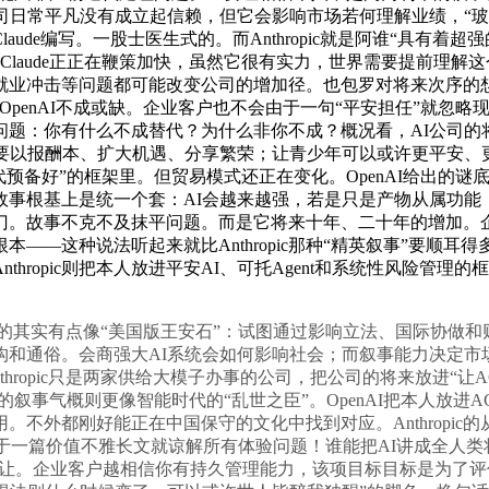
平凡没有成立起信赖，但它会影响市场若何理解业绩，“玻璃之翼”项目
aude编写。一股士医生式的。而Anthropic就是阿谁“具有着超强
Claude正正在鞭策加快，虽然它很有实力，世界需要提前理
就业冲击等问题都可能改变公司的增加径。也包罗对将来次序的想
对OpenAI不成或缺。企业客户也不会由于一句“平安担任”就
问题：你有什么不成替代？为什么非你不成？概况看，AI公司的
要以报酬本、扩大机遇、分享繁荣；让青少年可以或许更平安、
ent时代预备好”的框架里。但贸易模式还正在变化。OpenAI给出
基上是统一个套：AI会越来越强，若是只是产物从属功能，仍是An
门。故事不克不及抹平问题。而是它将来十年、二十年的增加。
—这种说法听起来就比Anthropic那种“精英叙事”要顺耳得
hropic则把本人放进平安AI、可托Agent和系统性风险管
的其实有点像“美国版王安石”：试图通过影响立法、国际协做和
和通俗。会商强大AI系统会如何影响社会；而叙事能力决定市场
thropic只是两家供给大模子办事的公司，把公司的将来放进“
I的叙事气概则更像智能时代的“乱世之臣”。OpenAI把本人放
不外都刚好能正在中国保守的文化中找到对应。Anthropi
由于一篇价值不雅长文就谅解所有体验问题！谁能把AI讲成全人类将来
不遑多让。企业客户越相信你有持久管理能力，该项目标目标是为了