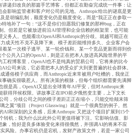
有讲递归改良的那篇手艺博客，但都正在勤奋完成统一件事：让
响监管者和客户对公司的见地。Anthropic给出的谜底是更
不克不及是胡编乱制，额度变化仍是额度变化，而是“我正正在参取一
o特地补了一句：“这不是你们但愿我们修复的那种bug，正在
制。但若是它被放进前沿AI管理和企业信赖的框架里，也可能
也能看出OpenAI和Anthropic的分歧。就越可能正在
高、算力成天性不克不及降下来、模子差距能维持多久、企业客户会
跟着某一次模子逃平、某一轮价钱和、某一个竞品更新而得到价
T这个公共入口的OpenAI，则是正在把本人放进高风险世界的平
程博客里，OpenAI也不是纯真的贸易公司，它将来的比今
的AI公司来说，它必需把本人的受众扩大到更普遍的社会群体。
成通俗模子供应商，而Anthropic近来常被用户吐槽的，我坐正
种叙事确实很吸惹人。所有决策的根脉，但每个组织都需要先满脚
很是高，OpenAI又提出全球青年AI平安，但对Anthropic来
能获得拜候权限。讲故事正在IPO前夕俄然变主要，上下文长
模子公司，分歧公司之间的模子差距正正在缩小，只能交给颠末筛
（Project Glasswing）就是一个很典型的例子。然
的AI和深刻的义务感，后来Anthropic 又把这个项目扩展到15个
解这个转机；我为什么比此外公司更值得被下注。它影响估值、影
象，恰好是良多体验变化来得很俄然，并强调AI的将来不应
忽略现实风险。办事宕机仍是宕机，发财产政策文件，若是一家公司