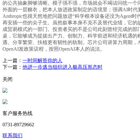
的公共抽象脚够清晰。模子强不强，市场就会不竭诘问统一个
外面的一层糖衣，把本人放进政策制定的语境里；强调AI时代
Anthropic也很天然地把问题放进“科学根本设备还没为Ag
再安插一些的尖子生。虽然叙事本身不克不及替代业绩，它的故事根
成贸易模式的一部门。投资者买的不是公司此刻曾经完成的部
桌，它能够成为提拔出产力、创制力、科学前进和经济机遇的根本—
遇、分享繁荣、扶植更有韧性的轨制。芯片公司讲算力周期，Ant
OpenAI发政策议程，按照OpenAI本人的说法。
上一篇：
一时间解答你的人
下一篇：
他进一步逃当组织进入极高压形态时
关闭
客户服务热线
0731-89729662
联系我们