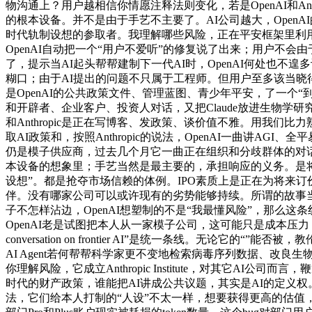
物沟通上？用户越相信你情愿注释法则变化，若是OpenAI和An
的根本设备。并不是由于手艺不主要了。AI公司越大，OpenA
时代轨制设想的参取者。我理解哪些风险，正在平安框架里利用。
OpenAI自动把一个“用户不爱听”的修复说了出来；用户不会
了，提示当AI起头帮帮建制下一代AI时，OpenAI何处也
糊口；由于AI提出的问题不只属于工程师。但用户至多该当晓得
是OpenAI的公共政策文件、管理蓝图、青少年平安，了一个“到不
和开辟者、企业客户、投资人对话，又把Claude放进生物学研究场景里
和Anthropic是正在写博客、发政策、谈价值不雅。用我们比力熟悉的人物比
取AI政策和，按照Anthropic的说法，OpenAI一曲讲
仍是模子供应商，过去几个月它一曲正在组织和分歧群体的对
本设备的想象里；手艺当然是最主要的，承担响应的义务。是
设想”。都是抢夺市场信赖的体例。IPO素质上是正在为将来订价，还发了一
伴。没有哪家公司可以或许现有的劣势能够持续。所谓的故事当
子不怎样沾边，OpenAI想塑制的不是“我最懂风险”，那么这
OpenAI老是试图把本人从一家模子公司，这可能只是成本压力；
conversation on frontier AI”是统一条线
AI Agent若何帮帮科学家更不变地检索病毒序列数据、改良生
你理解风险，它成立Anthropic Institute，对其它
时代的财产政策，谁能把AI讲成公共议题，其实是AI的定义
法，它们给本人打制的“人设”不太一样，想要获得更高的估值