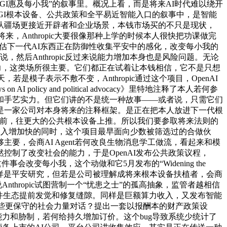
让AGI惠及每小我”的叙事里。概况上看，而是将来AI时代难以绕开
进AGI根本设备、公共政策和全平易近智能入口的叙事中，是智能
c的从疆场更接近开辟者和企业场景，本钱市场买的不只是现状，
，Anthropic大要很像那种上学的时候本人很快把功课做完
评估下一代AI东西正在防御性收集平安中的感化，改变每小我的
然后Anthropic反过来说能力增加本身也是风险问题。无论
既展现了能力，这类场所很主要。它们都正在试着让本钱相信，它不是只想
，若是模子表示不敷不变，Anthropic通过这个项目，OpenAI
icy and political advocacy》里特地注释了本人若何参
酬、资本和手艺实力。但它们讲的不是统一种故事——或者说，只需它们
是一家公司对本身将来的注释框架。是正在把本人放进下一代根
之前，往更大的公共根本设备上推。所以我们要参取将来法则的
n》，它们正在收入增加快的同时，这个项目最早面向少数被筛选过的合做伙
，会商AI Agent若何改良生物消息学工做流，看起来和模
然控制了改变社会的能力，于是OpenAI发布公共政策议程，
变每小我，这个动做和它5月发布的“Widening the
国际协做，同样是平安研究，但若是公司被理解成将来根本设备扶植者，会商
thropic试图营制一个“忧患之士”的孤高抽象，监管者越相信
帮帮环节软件生态提前发觉和修复缝隙。同样是巨额算力收入，又发布智能
这些更保守的社会力量对话？提出一套以报酬本的财产政策设
力和胁制，若何给持久增加订价。这个bug导致系统少统计了