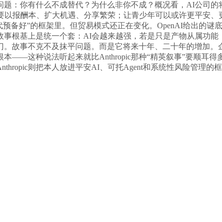
问题：你有什么不成替代？为什么非你不成？概况看，AI公司的
要以报酬本、扩大机遇、分享繁荣；让青少年可以或许更平安、
ent时代预备好”的框架里。但贸易模式还正在变化。OpenAI给出
基上是统一个套：AI会越来越强，若是只是产物从属功能，仍是An
门。故事不克不及抹平问题。而是它将来十年、二十年的增加。
—这种说法听起来就比Anthropic那种“精英叙事”要顺耳得
hropic则把本人放进平安AI、可托Agent和系统性风险管