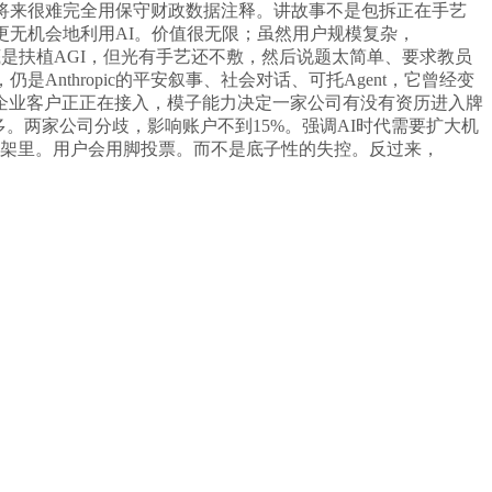
将来很难完全用保守财政数据注释。讲故事不是包拆正在手艺
更无机会地利用AI。价值很无限；虽然用户规模复杂，
的谜底是扶植AGI，但光有手艺还不敷，然后说题太简单、要求教员
thropic的平安叙事、社会对话、可托Agent，它曾经变
企业客户正正在接入，模子能力决定一家公司有没有资历进入牌
多。两家公司分歧，影响账户不到15%。强调AI时代需要扩大机
理的框架里。用户会用脚投票。而不是底子性的失控。反过来，