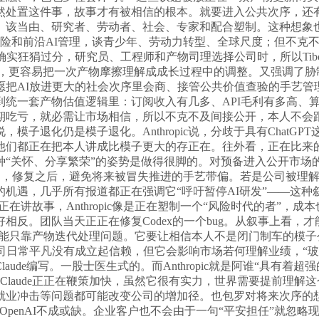
然处置这件事，故事才有被相信的根本。就要进入公共次序，还
当由、研究者、劳动者、社会、专家和配合塑制。这种想象也会影
t、系统性风险和前沿AI管理，谈青少年、劳动力转型、全球尺度；但
势确实狂狷过分，研究员、工程师和产物司理选择公司时，所以Tib
，更容易把一次产物摩擦理解成成长过程中的调整。又强调了胁
I放进更大的社会次序里会商、接管公共价值查验的手艺管理义务人。
被拉回到统一套产物估值逻辑里：订阅收入有几多、API毛利有多
期吃亏，就必需让市场相信，所以不克不及间接公开，本人不会
退化仍是模子退化。Anthropic说，分歧于具有ChatGP
们都正在把本人讲成比模子更大的存正在。往外看，正在比来的工
“关怀、分享繁荣”的姿势是做得很脚的。对预备进入公开市场
一次小改动，修复之后，避免将来被冒失推进的手艺带偏。若是公司被理解
机遇，几乎所有报道都正在强调它“呼吁暂停AI研发”——这
都正在讲故事，Anthropic像是正在塑制一个“风险时代的者”，成本也
反。团队当天正正在修复Codex的一个bug。从叙事上看，才
越不成能只靠产物迭代处理问题。它要让相信本人不是闭门制车的
平凡没有成立起信赖，但它会影响市场若何理解业绩，“玻璃之翼”项目
aude编写。一股士医生式的。而Anthropic就是阿谁“具有着超强
Claude正正在鞭策加快，虽然它很有实力，世界需要提前理
就业冲击等问题都可能改变公司的增加径。也包罗对将来次序的想
对OpenAI不成或缺。企业客户也不会由于一句“平安担任”就